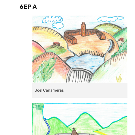
6EP A
Joel Cañameras