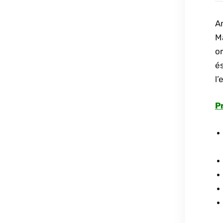
Am
M
or
és
l’
P