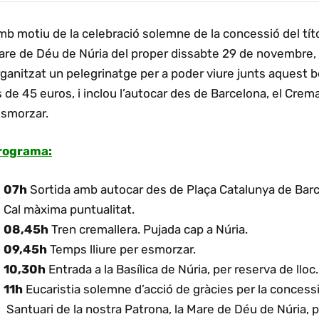
b motiu de la celebració solemne de la concessió del títol
are de Déu de Núria del proper dissabte 29 de novembre,
ganitzat un pelegrinatge per a poder viure junts aquest 
 de 45 euros, i inclou l’autocar des de Barcelona, el Cremalle
esmorzar.
rograma:
07h
Sortida amb autocar des de Plaça Catalunya de Barc
Cal màxima puntualitat.
08,45h
Tren cremallera. Pujada cap a Núria.
09,45h
Temps lliure per esmorzar.
10,30h
Entrada a la Basílica de Núria, per reserva de lloc.
11h
Eucaristia solemne d’acció de gràcies per la concessi
Santuari de la nostra Patrona, la Mare de Déu de Núria, p