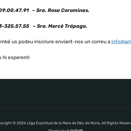
09.00.47.91 – Sra. Rosa Corominas.
3-325.57.55 – Sra. Mercè Trápaga.
ambé us podeu inscriure enviant-nos un correu a
info@am
s hi esperem!
yright © 2026 Lliga Espiritual de la Mare de Déu de Núria. All Rights Reser
Theme by
ILOVEWP