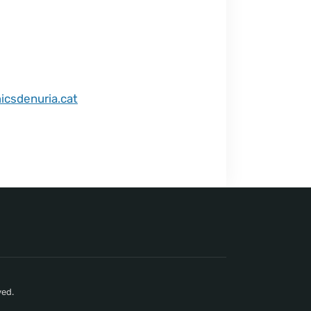
icsdenuria.cat
ved.