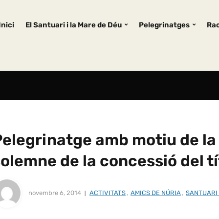
Inici
El Santuari i la Mare de Déu
Pelegrinatges
Rac
Pelegrinatge amb motiu de la
olemne de la concessió del tí
novembre 6, 2014
ACTIVITATS
,
AMICS DE NÚRIA
,
SANTUARI 