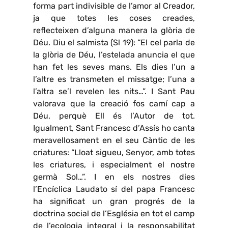
forma part indivisible de l’amor al Creador,
ja que totes les coses creades,
reflecteixen d’alguna manera la glòria de
Déu. Diu el salmista (Sl 19): “El cel parla de
la glòria de Déu, l’estelada anuncia el que
han fet les seves mans. Els dies l’un a
l’altre es transmeten el missatge; l’una a
l’altra se’l revelen les nits…”. I Sant Pau
valorava que la creació fos camí cap a
Déu, perquè Ell és l’Autor de tot.
Igualment, Sant Francesc d’Assís ho canta
meravellosament en el seu Càntic de les
criatures: “Lloat sigueu, Senyor, amb totes
les criatures, i especialment el nostre
germà Sol…”. I en els nostres dies
l’Encíclica Laudato sí del papa Francesc
ha significat un gran progrés de la
doctrina social de l’Església en tot el camp
de l’ecologia integral i la responsabilitat