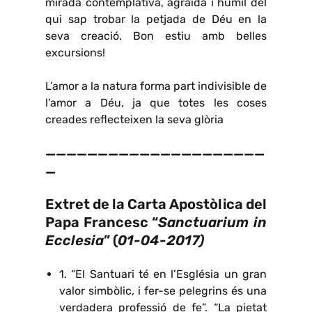
mirada contemplativa, agraïda i humil del
qui sap trobar la petjada de Déu en la
seva creació. Bon estiu amb belles
excursions!
L’amor a la natura forma part indivisible de
l’amor a Déu, ja que totes les coses
creades reflecteixen la seva glòria
—————————————————————
—
Extret de la Carta Apostòlica del
Papa Francesc “
Sanctuarium in
Ecclesia
” (
01-04-2017)
1. “El Santuari té en l’Església un gran
valor simbòlic, i fer-se pelegrins és una
verdadera professió de fe”. “La pietat