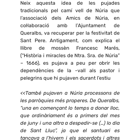
Neix aquesta idea de les pujades
tradicionals pel camí vell de Núria que
l’associació dels Amics de Núria, en
col·laboració amb l’Ajuntament de
Queralbs, va recuperar per la festivitat de
Sant Pere. Antigament, com explica el
llibre de mossèn Francesc Marés,
(“Història i miracles de Ntra. Sra. de Núria”
– 1666), es pujava a peu per obrir les
dependències de la -vall als pastor i
pelegrins que hi pujaven durant l’estiu
<<També pujaven a Núria processons de
les parròquies més properes. De Queralbs,
“una en començant lo temps a donar lloc,
que ordinàriament és a primers del mes
de juny i una altra a despedir-se (…) lo dia
de Sant Lluc”, ja que el santuari es
tancava a l’hivern i els sacerdots i altres