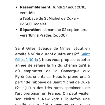
Rassemblement
: lundi 27 août 2018,
vers 16h
à l’abbaye de St Michel de Cuxa –
66500 Codalet
Séparation
: dimanche 02 septembre,
vers 18h, à Prades (66500)
Saint Gilles, évêque de Nîmes, vécut en
ermite à Núria durant quatre ans (cf.
Saint
Gilles à Núria
). Nous vous proposons cette
année de refaire la fin du chemin qu’il a
dû emprunter de la Camargue aux
Pyrénées orientales. Nous le prendrons à
partir de l’abbaye de Saint Michel de Cuxa
(9e s.) l’un des très rares spécimens de
l’art préroman en France. On peut visiter
son cloître à New-York ! Toutefois une
moitié en a été remontée sur place