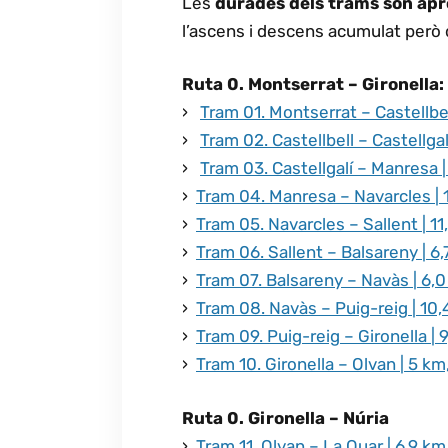
Les
durades dels trams son ap
l’ascens i descens acumulat però d
Ruta 0. Montserrat – Gironella:
›
Tram 01. Montserrat – Castellbel
›
Tram 02. Castellbell – Castellgalí
›
Tram 03. Castellgalí – Manresa |
›
Tram 04. Manresa – Navarcles | 1
›
Tram 05. Navarcles – Sallent | 11
›
Tram 06. Sallent – Balsareny | 6,
›
Tram 07. Balsareny – Navàs | 6,0
›
Tram 08. Navàs – Puig-reig | 10,
›
Tram 09. Puig-reig – Gironella | 
›
Tram 10. Gironella – Olvan | 5 km
Ruta 0. Gironella – Núria
›
Tram 11. Olvan – La Quar | 6,9 km