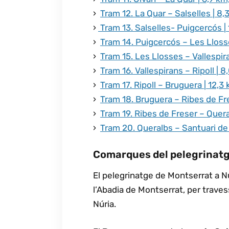
›
Tram 12. La Quar – Salselles | 8,
›
Tram 13. Salselles- Puigcercós | 
›
Tram 14. Puigcercós – Les Llosse
›
Tram 15. Les Llosses – Vallespira
›
Tram 16. Vallespirans – Ripoll | 8
›
Tram 17. Ripoll – Bruguera | 12,3
›
Tram 18. Bruguera – Ribes de Fres
›
Tram 19. Ribes de Freser – Quera
›
Tram 20. Queralbs – Santuari de 
Comarques del pelegrinat
El pelegrinatge de Montserrat a Nú
l’Abadia de Montserrat, per travess
Núria.