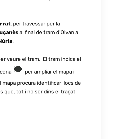
rrat
, per travessar per la
luçanès
al final de tram d’Olvan a
Núria
.
er veure el tram. El tram indica el
a icona
per ampliar el mapa i
el mapa procura identificar llocs de
s que, tot i no ser dins el traçat