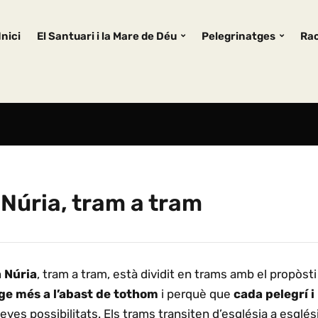
Inici
El Santuari i la Mare de Déu
Pelegrinatges
Rac
 Núria, tram a tram
 Núria
, tram a tram, està dividit en trams amb el propòst
ge més a l’abast de tothom
i perquè que
cada pelegrí i
ves possibilitats. Els trams transiten d’església a esglési