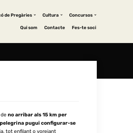
ó de Pregàries
Cultura
Concursos
Qui som
Contacte
Fes-te soci
i de
no arribar als 15 km per
 pelegrina pugui configurar-se
a, tot enfilant o vorejant