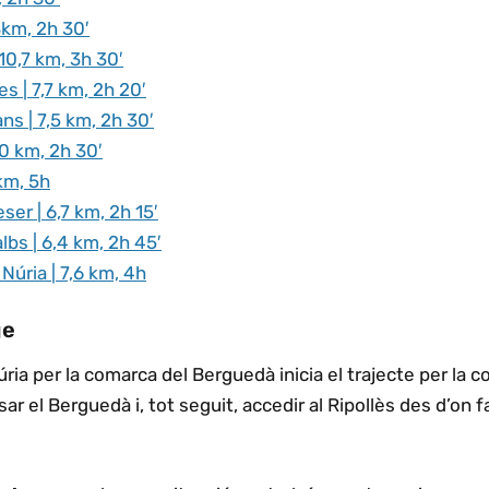
3km, 2h 30′
10,7 km, 3h 30′
s | 7,7 km, 2h 20′
ns | 7,5 km, 2h 30′
,0 km, 2h 30′
 km, 5h
er | 6,7 km, 2h 15′
lbs | 6,4 km, 2h 45′
Núria | 7,6 km, 4h
ge
ria per la comarca del Berguedà inicia el trajecte per la 
ar el Berguedà i, tot seguit, accedir al Ripollès des d’on 