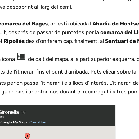
a descobrint al llarg del camí.
comarca del Bages
, on està ubicada l’
Abadia de Montse
guit, després de passar de puntetes per la
comarca del L
 Ripollès
des d’on farem cap, finalment, al
Santuari de 
la icona
de dalt del mapa, a la part superior esquerra, p
s de l’itinerari fins el punt d’arribada. Pots clicar sobre l
 per on passa l’itinerari i els llocs d’interès. L’itinerari d
 guiar-nos i orientar-nos durant el recorregut i altres punt