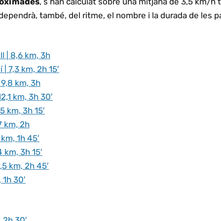
roximades
, s’han calculat sobre una mitjana de 3,5 km/h t
ependrà, també, del ritme, el nombre i la durada de les p
l | 8,6 km, 3h
 | 7,3 km, 2h 15′
 9,8 km, 3h
2,1 km, 3h 30′
,5 km, 3h 15′
7 km, 2h
 km, 1h 45′
4 km, 3h 15′
9,5 km, 2h 45′
, 1h 30′
, 2h 30′