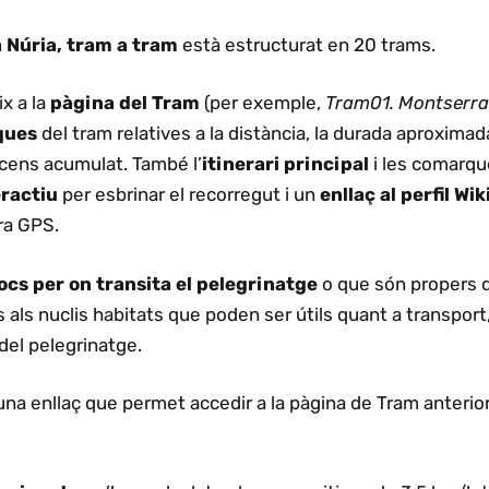
 Núria, tram a tram
està estructurat en 20 trams.
x a la
pàgina del Tram
(per exemple,
Tram01. Montserrat 
ques
del tram relatives a la distància, la durada aproximada, l’
scens acumulat. També l’
itinerari principal
i les comarqu
ractiu
per esbrinar el recorregut i un
enllaç al perfil Wi
tra GPS.
locs per on transita el pelegrinatge
o que són propers q
 als nuclis habitats que poden ser útils quant a transport
 del pelegrinatge.
 una enllaç que permet accedir a la pàgina de Tram anterio
.