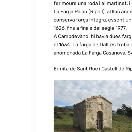
fer moure una roda i el martinet, i
La Farga Palau (Ripoll), al lloc a
conserva força íntegra, essent un
1626, fins a finals del segle 1977.
A Campdevànol hi havia dues fargue
el 1634. La farga de Dalt es trob
anomenada La Farga Casanova, SA.
Ermita de Sant Roc i Castell de Rip