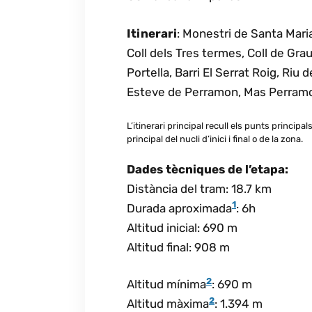
Itinerari
: Monestri de Santa Maria
Coll dels Tres termes, Coll de Graus
Portella, Barri El Serrat Roig, Ri
Esteve de Perramon, Mas Perramon,
L’itinerari principal recull els punts principals
principal del nucli d’inici i final o de la zona.
Dades tècniques de l’etapa:
Distància del tram: 18.7 km
1
Durada aproximada
: 6h
Altitud inicial: 690 m
Altitud final: 908 m
2
Altitud mínima
: 690 m
2
Altitud màxima
: 1.394 m