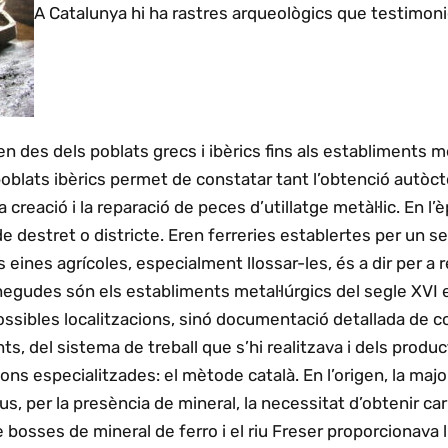
A Catalunya hi ha rastres arqueològics que testimoni
 des dels poblats grecs i ibèrics fins als establiments me
poblats ibèrics permet de constatar tant l’obtenció autòct
 creació i la reparació de peces d’utillatge metàl·lic. En l’
e destret o districte. Eren ferreries establertes per un se
s eines agrícoles, especialment llossar-les, és a dir per a
gudes són els establiments metal·lúrgics del segle XVI 
ossibles localitzacions, sinó documentació detallada de co
ts, del sistema de treball que s’hi realitzava i dels prod
ns especialitzades: el mètode català. En l’origen, la majo
s, per la presència de mineral, la necessitat d’obtenir carb
de bosses de mineral de ferro i el riu Freser proporcionava 