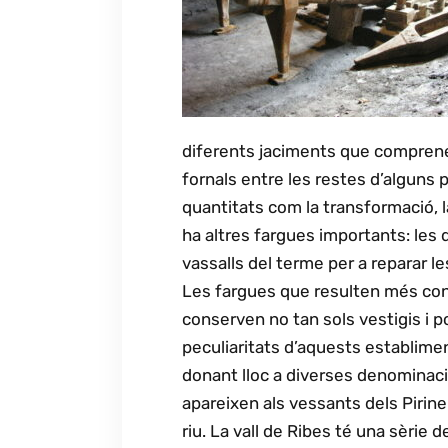
diferents jaciments que comprenen
fornals entre les restes d’alguns 
quantitats com la transformació, la
ha altres fargues importants: les d
vassalls del terme per a reparar le
Les fargues que resulten més cone
conserven no tan sols vestigis i p
peculiaritats d’aquests establimen
donant lloc a diverses denominacio
apareixen als vessants dels Pirineu
riu. La vall de Ribes té una sèrie 