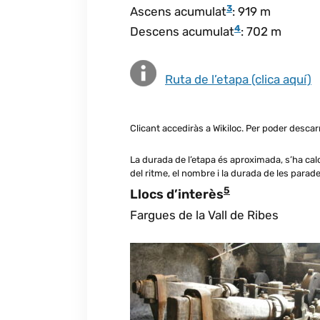
3
Ascens acumulat
: 919 m
4
Descens acumulat
: 702 m
Ruta de l’etapa (clica aquí)
Clicant accediràs a Wikiloc. Per poder descar
La durada de l’etapa és aproximada, s’ha cal
del ritme, el nombre i la durada de les parad
5
Llocs d’interès
Fargues de la Vall de Ribes