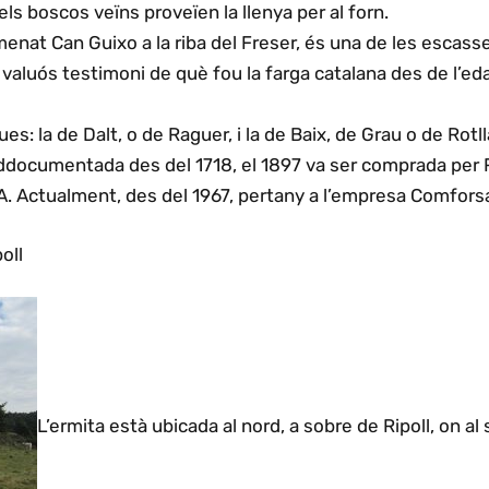
 els boscos veïns proveïen la llenya per al forn.
nomenat Can Guixo a la riba del Freser, és una de les escas
 valuós testimoni de què fou la farga catalana des de l’e
s: la de Dalt, o de Raguer, i la de Baix, de Grau o de Rotl
a ddocumentada des del 1718, el 1897 va ser comprada pe
 Actualment, des del 1967, pertany a l’empresa Comfors
oll
L’ermita està ubicada al nord, a sobre de Ripoll, on al 