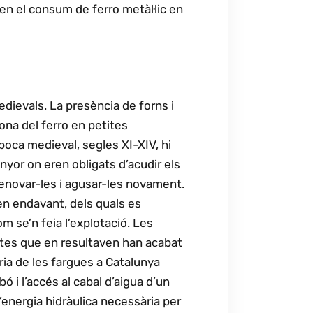
en el consum de ferro metàl·lic en
dievals. La presència de forns i
ona del ferro en petites
època medieval, segles XI-XIV, hi
nyor on eren obligats d’acudir els
 renovar-les i agusar-les novament.
en endavant, dels quals es
m se’n feia l’explotació. Les
uctes que en resultaven han acabat
ria de les fargues a Catalunya
ó i l’accés al cabal d’aigua d’un
l’energia hidràulica necessària per