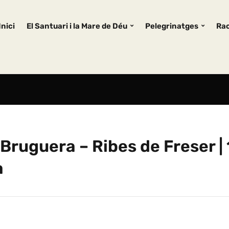
Inici
El Santuari i la Mare de Déu
Pelegrinatges
Rac
– Bruguera – Ribes de Freser | 
à